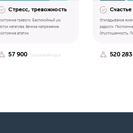
Стресс, тревожность
Счастье
Состояние тревоги. Беспокойный ум.
Откладывание жизн
Поток негатива. Вечное напряжение.
радости. Постоянна
Состояние апатии.
Опустошенность. По
57 900
520 283
Слушателей курса