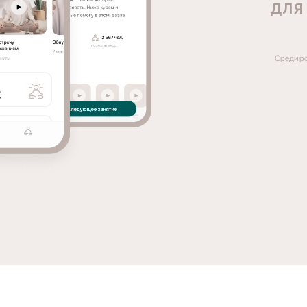
для
Среди ро