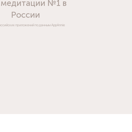
 медитации №1 в
России
ссийских приложений по данным AppAnnie