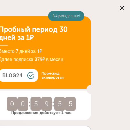
В 4 раза дольше!
Пробный период 30
дней за 1₽
Вместо 7 дней за 1₽
Далее подписка 379₽ в месяц
Промокод
BLOG24
активирован
:
:
0
0
5
9
5
4
Предложение действует 1 час