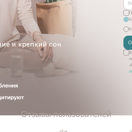
П
К
К
О
вие и крепкий сон
Я
п
«
п